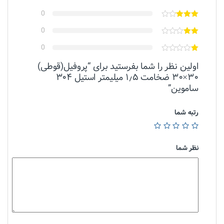
0
0
0
اولین نظر را شما بفرستید برای “پروفیل(قوطی)
۳۰×۳۰ ضخامت ۱٫۵ میلیمتر استیل ۳۰۴
ساموین”
رتبه شما
نظر شما