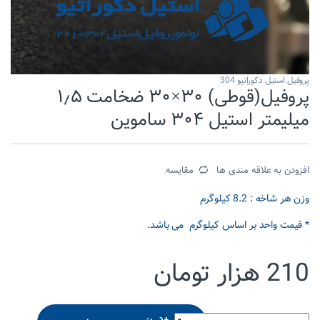
پروفیل استیل دکوراتیو 304
پروفیل(قوطی) ۳۰×۳۰ ضخامت ۱٫۵
میلیمتر استیل ۳۰۴ ساموین
افزودن به علاقه مندی ها
مقایسه
وزن هر شاخه : 8.2 کیلوگرم
* قیمت واحد بر اساس کیلوگرم می باشد.
210
هزار تومان
پروفیل(قوطی) 30x30 ضخامت 1.5 میلیمتر استیل 304 ساموین quantity