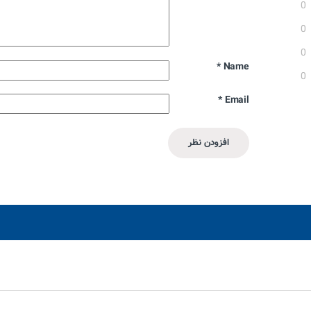
0
0
0
*
Name
0
*
Email