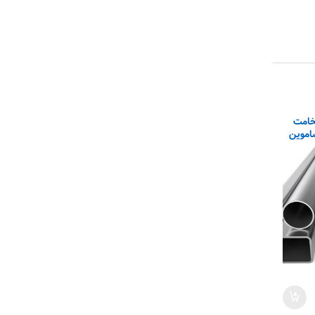
وطی) ۴۰×۴۰ ضخامت