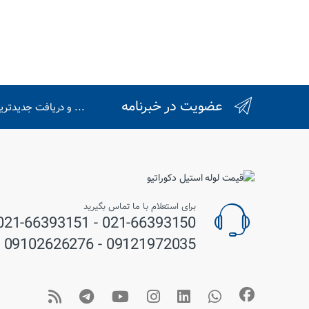
عضویت در خبرنامه
... و دریافت جدیدتر
برای استعلام با ما تماس بگیرید
09121972035 - 09102626276