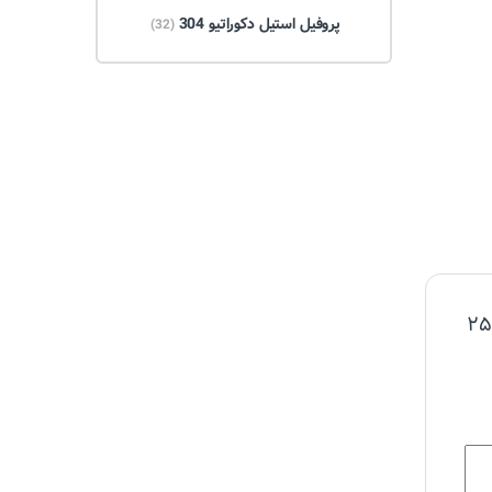
پروفیل استیل دکوراتیو 304
(32)
اولین نظر را شما بفرستید برای “پروفیل(قوطی) ۲۵×۲۵