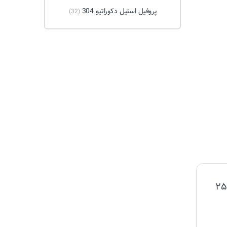
پروفیل استیل دکوراتیو 304
(32)
اولین نظر را شما بفرستید برای “پروفیل(قوطی) ۲۵×۲۵