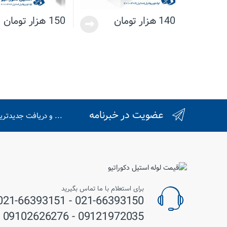
140
هزار تومان
150
هزار تومان
عضویت در خبرنامه
... و دریافت جدیدتر
برای استعلام با ما تماس بگیرید
09121972035 - 09102626276