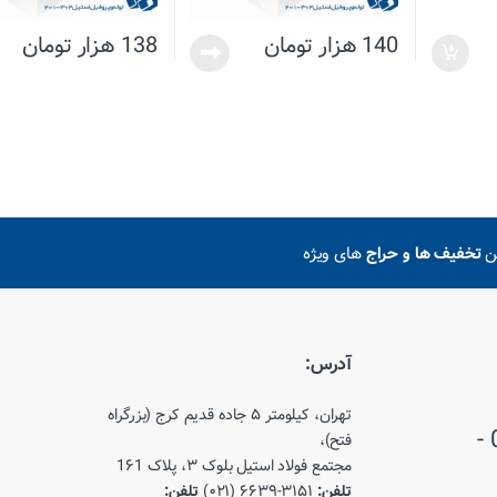
140
هزار تومان
138
هزار تومان
ین
تخفیف ها و حراج
های ویژه
آدرس:
تهران، کیلومتر ۵ جاده قدیم کرج (بزرگراه
021-66393150 - 021-66393151 -
فتح)،
مجتمع فولاد استیل بلوک ۳، پلاک 1۶1
تلفن:
۳۱۵۱-۶۶۳۹ (۰۲۱)
تلفن: