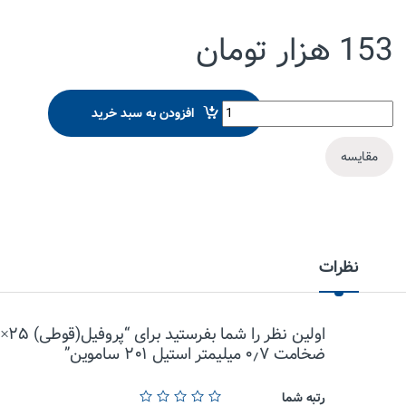
153
هزار تومان
پروفیل(قوطی) 25x25 ضخامت 0.7 میلیمتر استیل 201 ساموین quantity
افزودن به سبد خرید
مقایسه
نظرات
ضخامت ۰٫۷ میلیمتر استیل ۲۰۱ ساموین”
رتبه شما