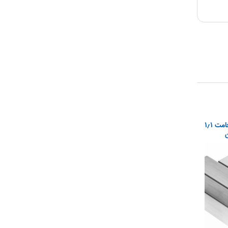
پروفیل(قوطی) ۶۰×۴۰ ضخامت ۱٫۱