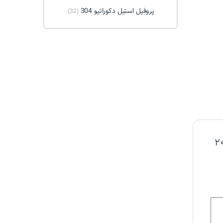
پروفیل استیل دکوراتیو 304
(32)
ظر را شما بفرستید برای “پروفیل(قوطی) ۲۰×۲۰