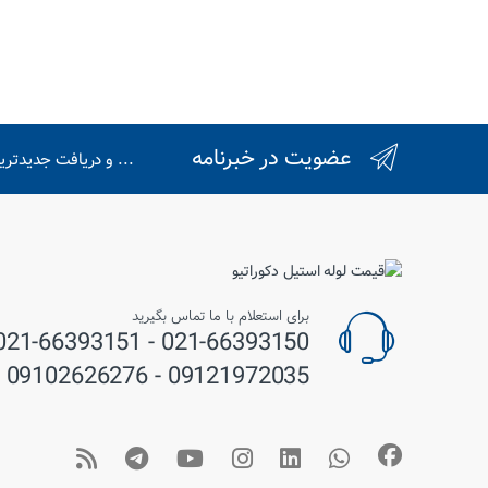
عضویت در خبرنامه
... و دریافت جدیدتر
برای استعلام با ما تماس بگیرید
09121972035 - 09102626276