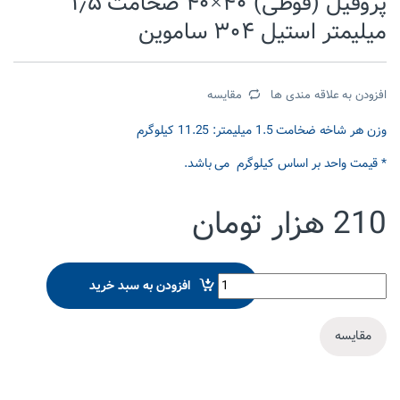
پروفیل (قوطی) ۴۰×۴۰ ضخامت ۱٫۵
میلیمتر استیل ۳۰۴ ساموین
افزودن به علاقه مندی ها
مقایسه
وزن هر شاخه ضخامت 1.5 میلیمتر: 11.25 کیلوگرم
* قیمت واحد بر اساس کیلوگرم می باشد.
210
هزار تومان
پروفیل (قوطی) 40x40 ضخامت 1.5 میلیمتر استیل 304 ساموین quantity
افزودن به سبد خرید
مقایسه