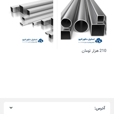
210
هزار تومان
آدرس: