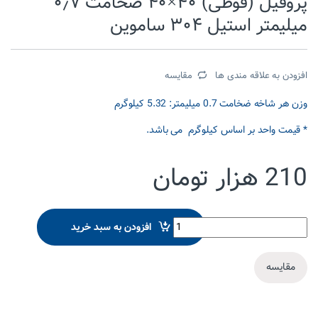
پروفیل (قوطی) ۴۰×۴۰ ضخامت ۰٫۷
میلیمتر استیل ۳۰۴ ساموین
افزودن به علاقه مندی ها
مقایسه
وزن هر شاخه ضخامت 0.7 میلیمتر: 5.32 کیلوگرم
* قیمت واحد بر اساس کیلوگرم می باشد.
210
هزار تومان
پروفیل (قوطی) 40x40 ضخامت 0.7 میلیمتر استیل 304 ساموین quantity
افزودن به سبد خرید
مقایسه