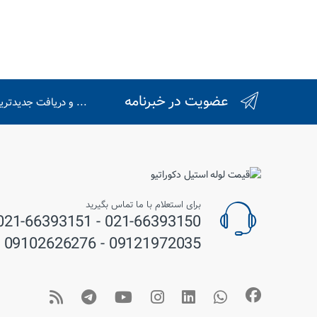
عضویت در خبرنامه
... و دریافت جدیدتر
برای استعلام با ما تماس بگیرید
09121972035 - 09102626276