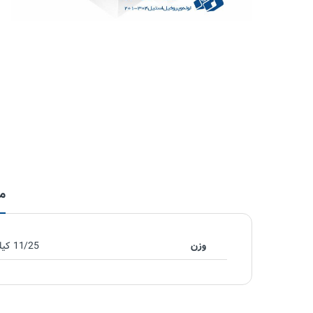
م
وزن
11/25 کیلوگرم