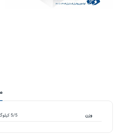
م
وزن
5/5 کیلوگرم