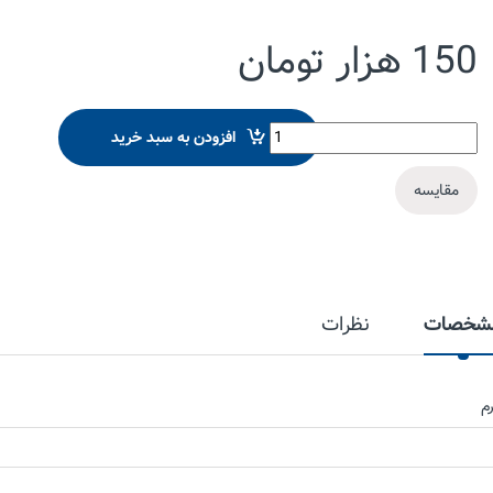
150
هزار تومان
پروفیل(قوطی) 40x20 ضخامت 1 میلیمتر استیل 201 ساموین quantity
افزودن به سبد خرید
مقایسه
شخصات
نظرات