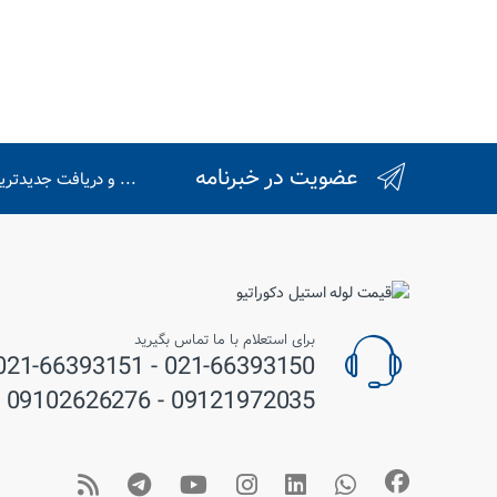
عضویت در خبرنامه
... و دریافت جدیدتر
برای استعلام با ما تماس بگیرید
09121972035 - 09102626276