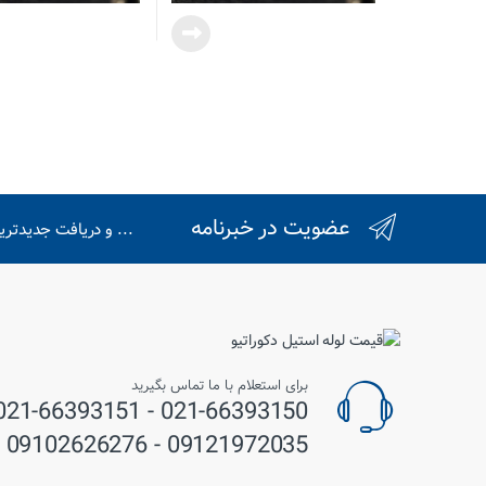
عضویت در خبرنامه
... و دریافت جدیدتر
برای استعلام با ما تماس بگیرید
09121972035 - 09102626276