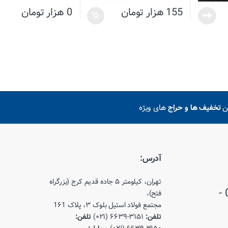
155
هزار تومان
0
هزار تومان
ین
تخفیف ها و حراج
های ویژه
آدرس:
تهران، کیلومتر ۵ جاده قدیم کرج (بزرگراه
021-66393150 - 021-66393151 -
فتح)،
مجتمع فولاد استیل بلوک ۳، پلاک 1۶1
تلفن:
۳۱۵۱-۶۶۳۹ (۰۲۱)
تلفن: