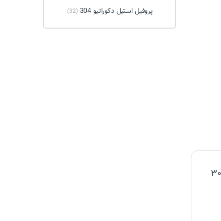
پروفیل استیل دکوراتیو 304
(32)
لین نظر را شما بفرستید برای “پروفیل(قوطی) ۳۰×۳۰