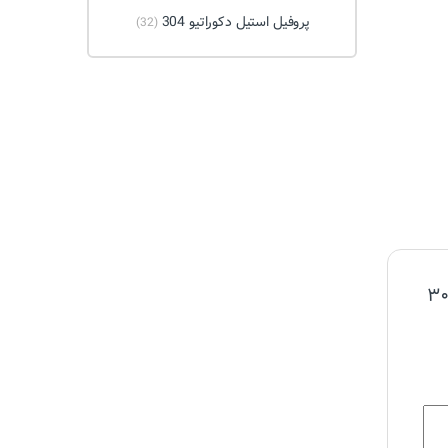
پروفیل استیل دکوراتیو 304
(32)
لین نظر را شما بفرستید برای “پروفیل(قوطی) ۳۰×۳۰