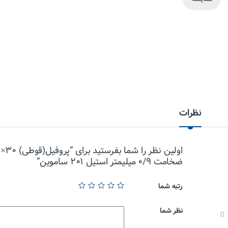
نظرات
او
ضخامت ۰/۹ میلیمتر استیل ۲۰۱ ساموین”
رتبه شما
نظر شما
0