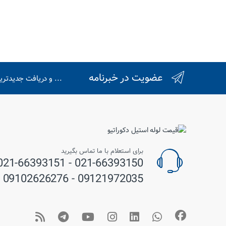
عضویت در خبرنامه
... و دریافت جدیدتر
برای استعلام با ما تماس بگیرید
09121972035 - 09102626276