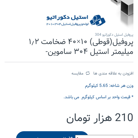
پروفیل استیل دکوراتیو 304
پروفیل(قوطی) ۱۰×۴۰ ضخامت ۱٫۲
میلیمتر استیل ۳۰۴ ساموین-
افزودن به علاقه مندی ها
مقایسه
وزن هر شاخه: 5.65 کیلوگرم
* قیمت واحد بر اساس کیلوگرم می باشد.
210
هزار تومان
پروفیل(قوطی) 10x40 ضخامت 1.2 میلیمتر استیل 304 ساموین- quantity