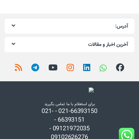
آدرس:
آخرین اخبار و مقالات
برای استعلام با ما تماس بگیرید
021-66393150 - 021-
66393151 -
09121972035 -
09102626276