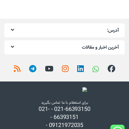
آدرس:
آخرین اخبار و مقالات
برای استعلام با ما تماس بگیرید
021-66393150 - 021-
66393151 -
09121972035 -