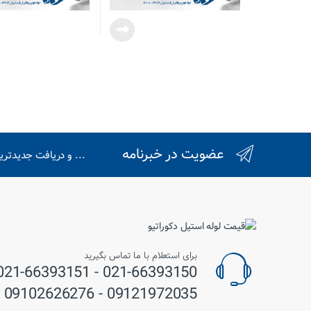
عضویت در خبرنامه
... و دریافت جدیدتر
برای استعلام با ما تماس بگیرید
09121972035 - 09102626276