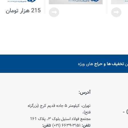
215
هزار تومان
ین
تخفیف ها و حراج
های ویژه
آدرس:
تهران، کیلومتر ۵ جاده قدیم کرج (بزرگراه
021-66393150 - 021-66393151 -
فتح)،
مجتمع فولاد استیل بلوک ۳، پلاک 1۶1
تلفن:
۳۱۵۱-۶۶۳۹ (۰۲۱)
تلفن: