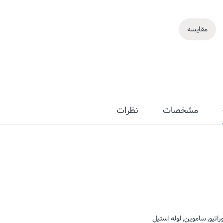
مقایسه
مشخصات
نظرات
اتیو
,
ساموین
,
لوله استیل