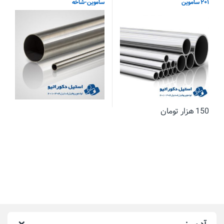
۲۰۱ ساموین
ساموین-شاخه
150
هزار تومان