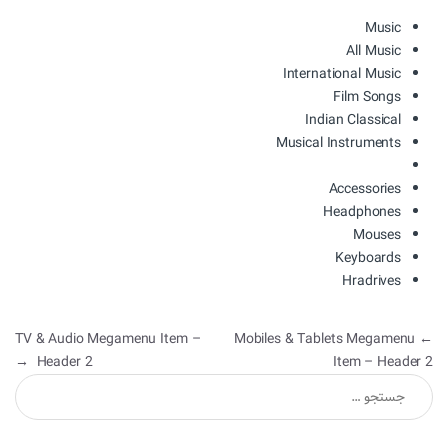
Music
All Music
International Music
Film Songs
Indian Classical
Musical Instruments
Accessories
Headphones
Mouses
Keyboards
Hradrives
راهبری نوشته
TV & Audio Megamenu Item –
Mobiles & Tablets Megamenu
←
→
Header 2
Item – Header 2
جستجو برای: