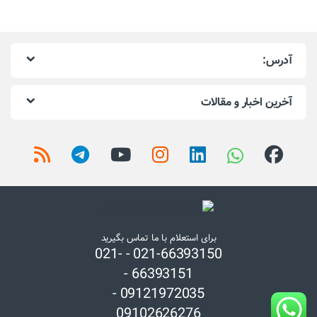
آدرس:
آخرین اخبار و مقالات
برای استعلام با ما تماس بگیرید
021-66393150 - 021-
66393151 -
09121972035 -
09102626276