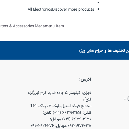
All Electronics
Discover more products
ters & Accessories Megamenu Item
ین
تخفیف ها و حراج
های ویژه
آدرس:
تهران، کیلومتر ۵ جاده قدیم کرج (بزرگراه
021-66393150 - 021-66393151 -
فتح)،
مجتمع فولاد استیل بلوک ۳، پلاک 1۶1
تلفن:
۳۱۵۱-۶۶۳۹ (۰۲۱)
تلفن:
۳۱۵۰-۶۶۳۹ (۰۲۱)
موبایل:
۰۹۱۲۱۹۷۲۰۳۵
موبایل:
۰۹۱۰۲۶۲۶۲۷۶