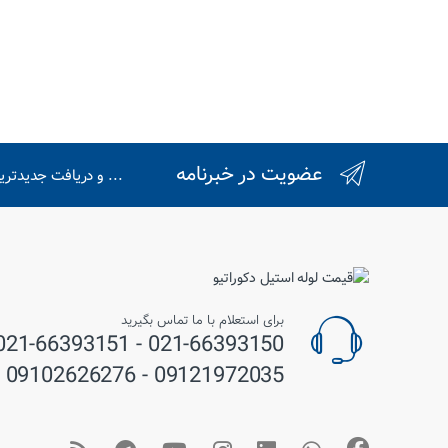
راهبری نوشته
عضویت در خبرنامه
... و دریافت جدیدتر
برای استعلام با ما تماس بگیرید
09121972035 - 09102626276