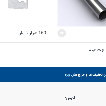
150
هزار تومان
ین
تخفیف ها و حراج
های ویژه
آدرس: