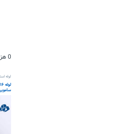
0
هزا
لوله استیل
ساموین