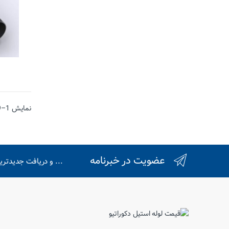
نمایش 1–9 از 25 نتیجه
عضویت در خبرنامه
... و دریافت جدیدتر