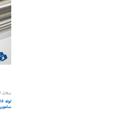
پروفیل اس
ساموین