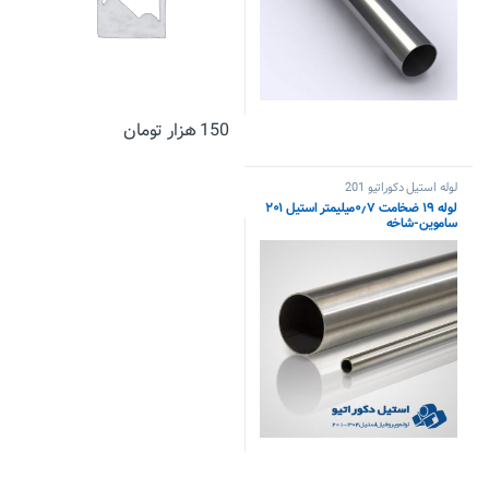
150
هزار تومان
لوله استیل دکوراتیو 201
لوله ۱۹ ضخامت ۰٫۷میلیمتر استیل ۲۰۱
ساموین-شاخه